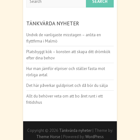
TÄNKVÄRDA NYHETER
Undvik de vanligaste misstagen – anlita en
flyttfirma i Malmö
Platsbyggt kök – konsten att skapa ditt drömkök
efter dina behov
Hur man jämför elpriser och ställer fasta mot
rörliga avtal
Det här påverkar guldpriset och då bör du sälja
Allt du behöver veta om att bo året runt i ett
fritidshus
Copyright © 2026
Tänkvärda nyheter
| Theme by:
Theme Horse
| Powered by:
WordPress