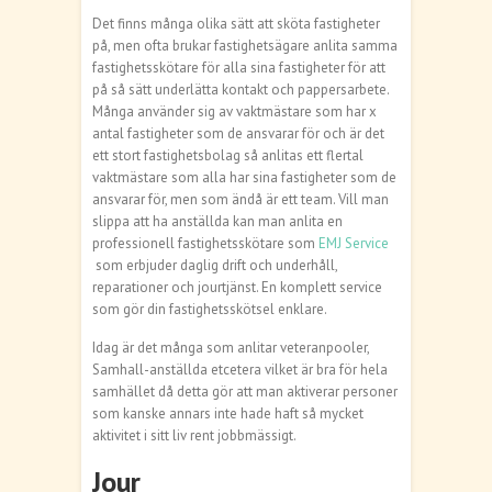
Det finns många olika sätt att sköta fastigheter
på, men ofta brukar fastighetsägare anlita samma
fastighetsskötare för alla sina fastigheter för att
på så sätt underlätta kontakt och pappersarbete.
Många använder sig av vaktmästare som har x
antal fastigheter som de ansvarar för och är det
ett stort fastighetsbolag så anlitas ett flertal
vaktmästare som alla har sina fastigheter som de
ansvarar för, men som ändå är ett team. Vill man
slippa att ha anställda kan man anlita en
professionell fastighetsskötare som
EMJ Service
som erbjuder daglig drift och underhåll,
reparationer och jourtjänst. En komplett service
som gör din fastighetsskötsel enklare.
Idag är det många som anlitar veteranpooler,
Samhall-anställda etcetera vilket är bra för hela
samhället då detta gör att man aktiverar personer
som kanske annars inte hade haft så mycket
aktivitet i sitt liv rent jobbmässigt.
Jour