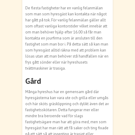
De flesta fastigheter har en vanlig felanmälan
som man som hyresgäst kan kontakta när något
har gått på tok. För vanlig felanmälan gäller allt
som oftast vanliga kontorstider vilket innebär att
om man behöver hjälp efter 16.00 så får man
kontakta en jourfirma som är ansluten till den
fastighet som man bor i. På detta sätt så kan man
som hyresgäst alltid räkna med att problem kan
lösas utan att man behöver stå handfallen när en
frys gått sönder eller när hyreshusets
tvättmaskiner är trasiga.
Gård
Många hyreshus har en gemensam gård där
hyresgästerna kan vara ute och grilla eller umgås
och här sköts gräsklippning och dylikt även det av
fastighetsskötaren. Detta fungerar mer eller
mindre bra beroende vad för slags
fastighetsägare man har att göra med, men som
hyresgäst har man rätt att få saker och ting fixade
på ett sätt så att ingenting är trasigt eller