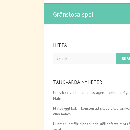
Gränslösa spel
HITTA
Search
TÄNKVÄRDA NYHETER
Undvik de vanligaste misstagen – anlita en flytt
Malmö
Platsbyggt kök – konsten att skapa ditt drömkök
dina behov
Hur man jämför elpriser och ställer fasta mot rö
avtal