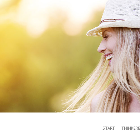
START
THINKER