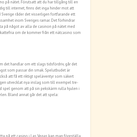
 på nätet. Förutsatt att du har tillgång till en
 till internet, finns det inga hinder mot att
 Sverige råder det visserligen fortfarande ett
samhet inom Sveriges ramar. Det förhindrar
sta på något av alla de casinon på nätet med
 skattefria om de kommer från ett nätcasino som
 det handlar om ett slags tidsfördriv, går det
ågot som passar din smak. Spelutbudet är
kså att få ett riktigt speläventyr som säkert
gen utvecklat nya inslag som till exempel tre-
d spel genom att på sin pekskärm rulla hjulen i
elen. Bland annat går det att spela:
itta på ett casino i Las Vegas kan man föreställa