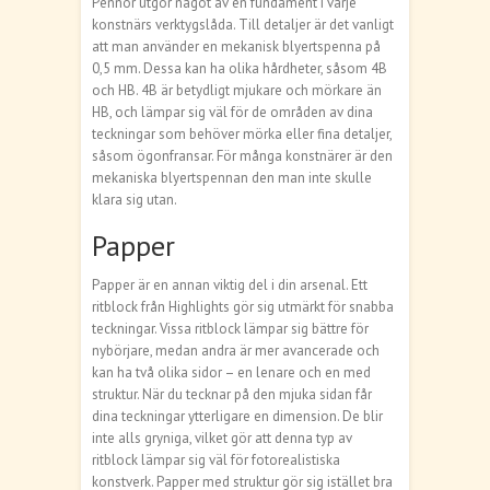
Pennor utgör något av en fundament i varje
konstnärs verktygslåda. Till detaljer är det vanligt
att man använder en mekanisk blyertspenna på
0,5 mm. Dessa kan ha olika hårdheter, såsom 4B
och HB. 4B är betydligt mjukare och mörkare än
HB, och lämpar sig väl för de områden av dina
teckningar som behöver mörka eller fina detaljer,
såsom ögonfransar. För många konstnärer är den
mekaniska blyertspennan den man inte skulle
klara sig utan.
Papper
Papper är en annan viktig del i din arsenal. Ett
ritblock från Highlights gör sig utmärkt för snabba
teckningar. Vissa ritblock lämpar sig bättre för
nybörjare, medan andra är mer avancerade och
kan ha två olika sidor – en lenare och en med
struktur. När du tecknar på den mjuka sidan får
dina teckningar ytterligare en dimension. De blir
inte alls gryniga, vilket gör att denna typ av
ritblock lämpar sig väl för fotorealistiska
konstverk. Papper med struktur gör sig istället bra