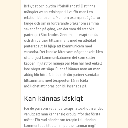
Bråk, tjat och olycka i förhållandet? Det finns
mängder av anledningar till varför man i en
relation blir osams. Men om osämjan pågått för
länge och om ni fortfarande bråkar om samma
saker gång på gång, kan det vara tid att söka
parterapi i Stockholm. Genom parterapi kan du
och din partner, tillsammans med en utbildad
parterapeut, få hjälp att kommunicera med
varandra. Det kanske låter som något enkelt. Men
ofta är just kommunikationen det som sätter
käppar i hjulet för många par. Man har helt enkelt
inte något att säga. Eller så känner man att man
aldrig blir hörd. När du och din partner samtalar
tillsammans med terapeuten får ni båda
möjlighet att höras och bli lyssnade på.
Kan kännas läskigt
För de par som väljer parterapi i Stockholm är det
vanligt att man känner sig orolig inför det första
mötet. För vad händer om terapin i slutändan
kommer leda till att min partner lämnar mig?