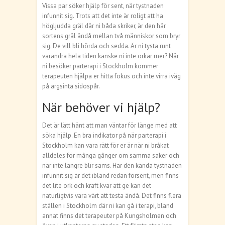
Vissa par söker hjälp för sent, när tystnaden
infunnit sig. Trots att det inte är roligt att ha
högljudda gräl där ni båda skriker, är den här
sortens gräl ändå mellan två människor som bryr
sig. De vill bli hörda och sedda. Är ni tysta runt
varandra hela tiden kanske ni inte orkar mer? När
ni besöker parterapi i Stockholm kommer
terapeuten hjälpa er hitta fokus och inte virra iväg
på argsinta sidospår.
När behöver vi hjälp?
Det är lätt hänt att man väntar för länge med att
söka hjälp. En bra indikator på när parterapi i
Stockholm kan vara rätt för er är när ni bråkat
alldeles för många gånger om samma saker och
när inte längre blir sams. Har den kända tystnaden
infunnit sig är det ibland redan försent, men finns
det lite ork och kraft kvar att ge kan det
naturligtvis vara värt att testa ändå. Det finns flera
ställen i Stockholm där ni kan gå i terapi, bland
annat finns det terapeuter på Kungsholmen och