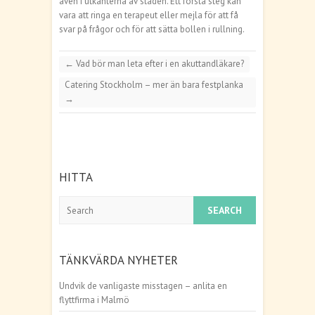
även i utkanterna av staden. Ett första steg kan
vara att ringa en terapeut eller mejla för att få
svar på frågor och för att sätta bollen i rullning.
←
Vad bör man leta efter i en akuttandläkare?
Catering Stockholm – mer än bara festplanka
→
HITTA
Search
TÄNKVÄRDA NYHETER
Undvik de vanligaste misstagen – anlita en
flyttfirma i Malmö