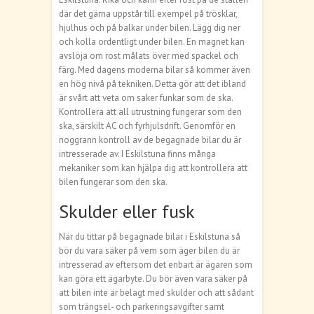
där det gärna uppstår till exempel på trösklar,
hjulhus och på balkar under bilen. Lägg dig ner
och kolla ordentligt under bilen. En magnet kan
avslöja om rost målats över med spackel och
färg. Med dagens moderna bilar så kommer även
en hög nivå på tekniken. Detta gör att det ibland
är svårt att veta om saker funkar som de ska.
Kontrollera att all utrustning fungerar som den
ska, särskilt AC och fyrhjulsdrift. Genomför en
noggrann kontroll av de begagnade bilar du är
intresserade av. I Eskilstuna finns många
mekaniker som kan hjälpa dig att kontrollera att
bilen fungerar som den ska.
Skulder eller fusk
När du tittar på begagnade bilar i Eskilstuna så
bör du vara säker på vem som äger bilen du är
intresserad av eftersom det enbart är ägaren som
kan göra ett ägarbyte. Du bör även vara säker på
att bilen inte är belagt med skulder och att sådant
som trängsel- och parkeringsavgifter samt