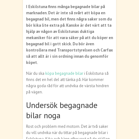
I Eskilstuna finns många begagnade bilar på
marknaden. Det är inte så svårt att köpa en
begagnad bil, men det finns några saker som du
bör kika lite extra på. Kanske är det värt att ta
hjälp av någon av Eskilstunas duktiga
mekaniker för att vara säker på att du köper en
begagnad bil i gott skick. Du bör även
kontrollera med Transportstyrelsen och Carfax
så att allt är i sin ordning innan du genomför
köpet.
När du ska
köpa begagnade bilar
i Eskilstuna så
finns det en hel del att tänka på. Här kommer
några goda råd för att undvika de värsta hindren
på vägen.
Undersök begagnade
bilar noga
Rost och problem med motorn. Det är två saker
du vill undvika när du tittar på begagnade bilar i
Eskilstuna. Kika och känn efter rost på de ställen